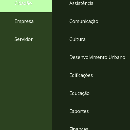
4
Cidadão
Assistência
Acessibilidade
5
Empresa
Comunicação
Servidor
Cultura
Desenvolvimento Urbano
Edificações
Educação
Esportes
Finanças