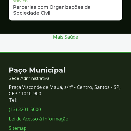
SERVICO
Parcerias com Organizações da
Sociedade Civil
Mais Saúde
Contato
Paço Municipal
e
Sede Administrativa
Praça Visconde de Mauá, s/nº - Centro, Santos - SP,
Redes
CEP 11010-900
Tel:
Sociais
(13) 3201-5000
Lei de Acesso à Informação
Sitemap