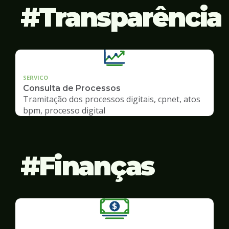
Transparência
SERVICO
Consulta de Processos
Tramitação dos processos digitais, cpnet, atos
bpm, processo digital
Finanças