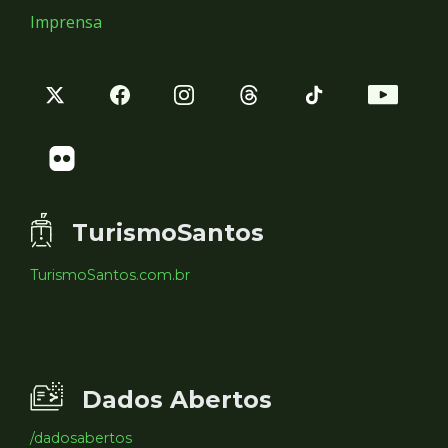
Imprensa
TurismoSantos
TurismoSantos.com.br
Dados Abertos
/dadosabertos