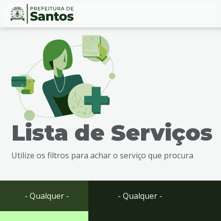
Ir
Conteúdo
para
o
conteúdo
1
Ir
para
o
menu
Lista de Serviços
2
Ir
para
Utilize os filtros para achar o serviço que procura
busca
3
Ir
para
- Qualquer -
- Qualquer -
o
rodapé