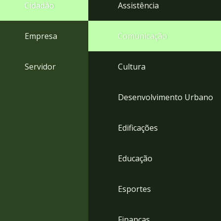
4
Cidadão
Assistência
Acessibilidade
5
Empresa
Comunicação
Servidor
Cultura
Desenvolvimento Urbano
Edificações
Educação
Esportes
Finanças