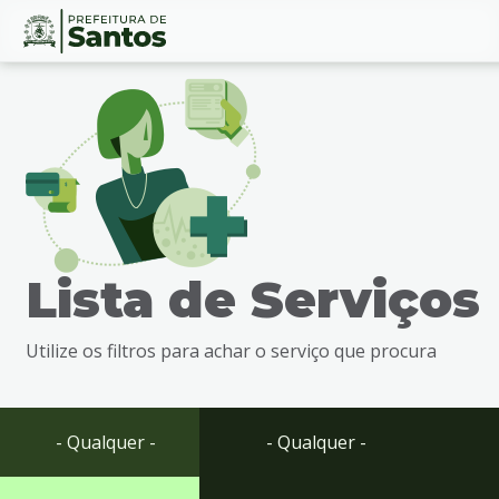
Ir
Conteúdo
para
o
conteúdo
1
Ir
para
o
menu
Lista de Serviços
2
Ir
para
Utilize os filtros para achar o serviço que procura
busca
3
Ir
para
- Qualquer -
- Qualquer -
o
rodapé