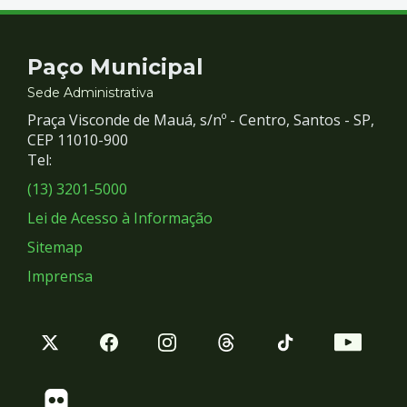
Contato
Paço Municipal
e
Sede Administrativa
Praça Visconde de Mauá, s/nº - Centro, Santos - SP,
Redes
CEP 11010-900
Tel:
Sociais
(13) 3201-5000
Lei de Acesso à Informação
Sitemap
Imprensa