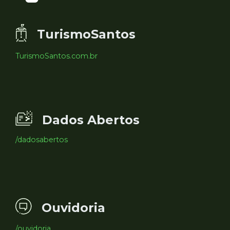
TurismoSantos
TurismoSantos.com.br
Dados Abertos
/dadosabertos
Ouvidoria
/ouvidoria