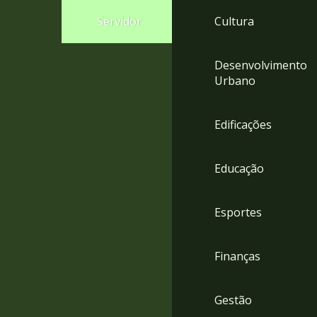
4
Servidor
Cultura
Acessibilidade
5
Desenvolvimento
Urbano
Edificações
Educação
Esportes
Finanças
Gestão