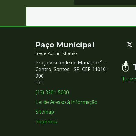
Contato
Paço Municipal
e
Sede Administrativa
Praça Visconde de Mauá, s/nº -
Redes
Centro, Santos - SP, CEP 11010-
900
Turis
Sociais
Tel:
(13) 3201-5000
Lei de Acesso à Informação
Sitemap
Imprensa