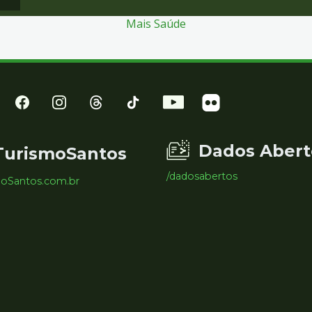
Mais Saúde
Dados Abert
TurismoSantos
/dadosabertos
moSantos.com.br