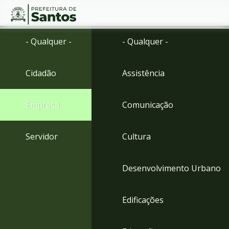
Ir
Conteúdo
- Qualquer -
- Qualquer -
para
o
conteúdo
Cidadão
Assistência
1
Ir
para
Empresa
Comunicação
o
menu
2
Servidor
Cultura
Ir
para
busca
Desenvolvimento Urbano
3
Ir
para
Edificações
o
rodapé