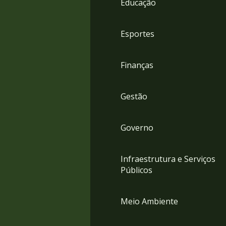
Educação
4
Acessibilidade
5
Esportes
Finanças
Gestão
Governo
Infraestrutura e Serviços
Públicos
Meio Ambiente