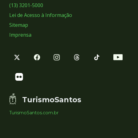
Sociais
(13) 3201-5000
Lei de Acesso à Informação
Sitemap
Imprensa
TurismoSantos
TurismoSantos.com.br