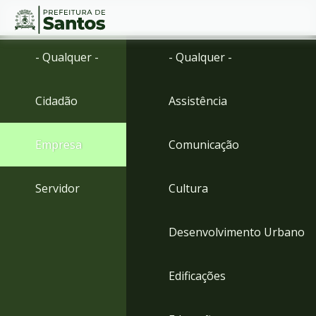
Ir
Conteúdo
- Qualquer -
- Qualquer -
para
o
conteúdo
Cidadão
Assistência
1
Ir
para
Empresa
Comunicação
o
menu
2
Servidor
Cultura
Ir
para
busca
Desenvolvimento Urbano
3
Ir
para
Edificações
o
rodapé