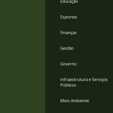
Educação
4
Acessibilidade
5
Esportes
Finanças
Gestão
Governo
Infraestrutura e Serviços
Públicos
Meio Ambiente