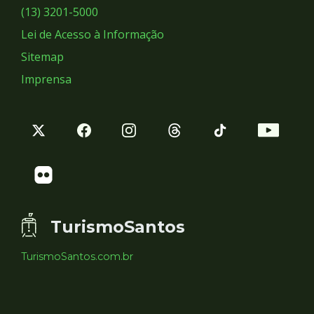
Sociais
(13) 3201-5000
Lei de Acesso à Informação
Sitemap
Imprensa
TurismoSantos
TurismoSantos.com.br