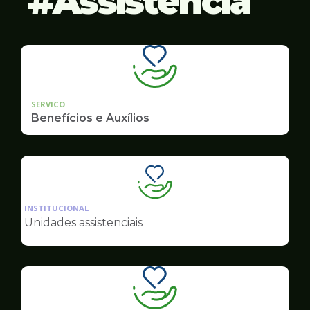
Assistência
SERVICO
Benefícios e Auxílios
Ilustração
da
INSTITUCIONAL
pagina
Unidades assistenciais
de
Assistência