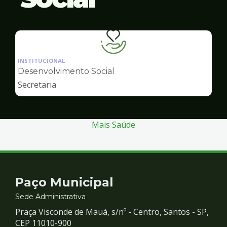
Ilustração
da
INSTITUCIONAL
pagina
Desenvolvimento Social
de
Secretaria
Desenvolvimento
Social
Mais Saúde
Contato
Paço Municipal
e
Sede Administrativa
Praça Visconde de Mauá, s/nº - Centro, Santos - SP,
Redes
CEP 11010-900