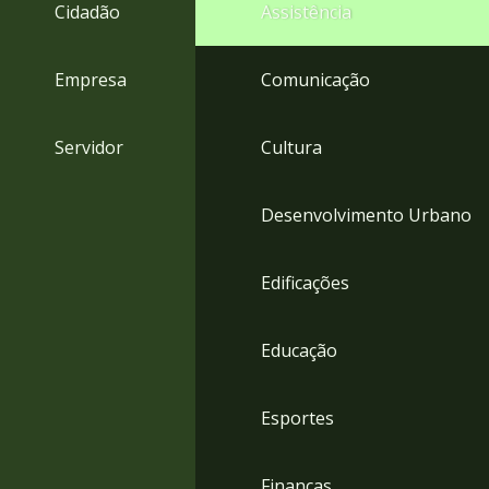
4
Cidadão
Assistência
Acessibilidade
5
Empresa
Comunicação
Servidor
Cultura
Desenvolvimento Urbano
Edificações
Educação
Esportes
Finanças