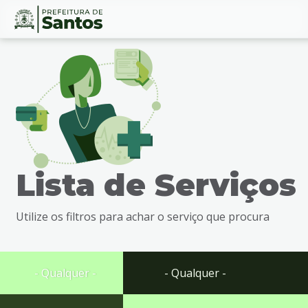
Ir
Conteúdo
para
o
conteúdo
1
Ir
para
o
menu
Lista de Serviços
2
Ir
para
Utilize os filtros para achar o serviço que procura
busca
3
Ir
para
- Qualquer -
- Qualquer -
o
rodapé