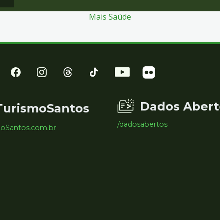
Mais Saúde
Dados Abert
TurismoSantos
/dadosabertos
moSantos.com.br