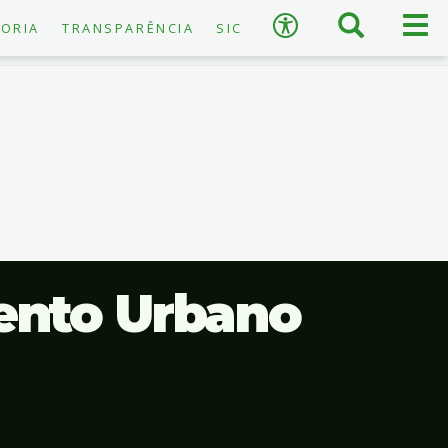
×
Busca
Men
Acessibilidade
ORIA
TRANSPARÊNCIA
SIC
prin
A
−
+
A
↺
Restaurar padrão
ento Urbano