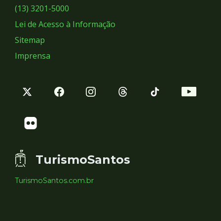
Sociais
(13) 3201-5000
Lei de Acesso à Informação
Sitemap
Imprensa
TurismoSantos
TurismoSantos.com.br