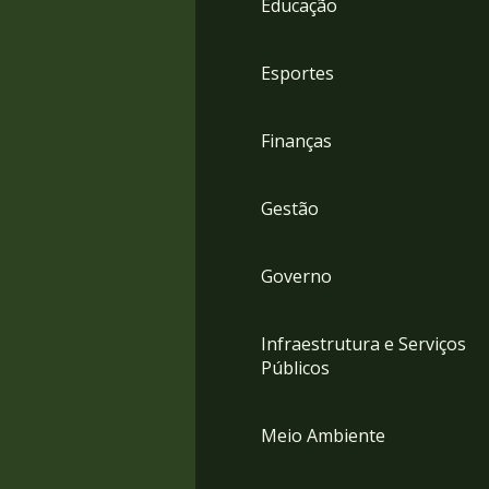
Educação
4
Acessibilidade
5
Esportes
Finanças
Gestão
Governo
Infraestrutura e Serviços
Públicos
Meio Ambiente