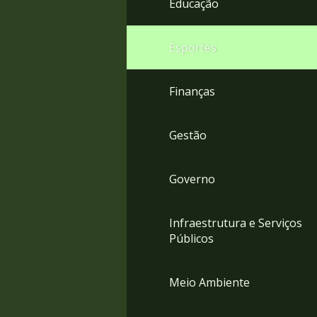
Educação
4
Acessibilidade
5
Esportes
Finanças
Gestão
Governo
Infraestrutura e Serviços
Públicos
Meio Ambiente