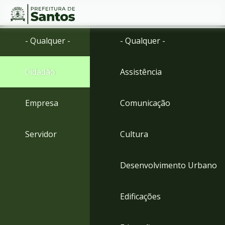
Ir
Conteúdo
- Qualquer -
- Qualquer -
para
o
conteúdo
Cidadão
Assistência
1
Ir
para
Empresa
Comunicação
o
menu
2
Servidor
Cultura
Ir
para
busca
Desenvolvimento Urbano
3
Ir
para
Edificações
o
rodapé