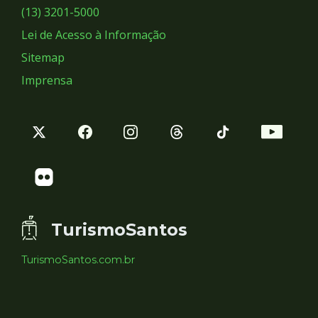
Sociais
(13) 3201-5000
Lei de Acesso à Informação
Sitemap
Imprensa
TurismoSantos
TurismoSantos.com.br