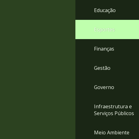
4
Educação
Acessibilidade
5
Esportes
Finanças
Gestão
Governo
Infraestrutura e
Serviços Públicos
Meio Ambiente