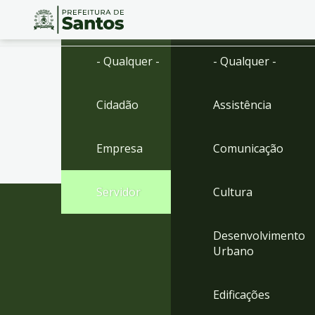
Ir
Conteúdo
- Qualquer -
- Qualquer -
para
o
conteúdo
Cidadão
Assistência
1
Ir
para
Empresa
Comunicação
o
menu
2
Servidor
Cultura
Ir
para
busca
Desenvolvimento
3
Urbano
Ir
para
o
Edificações
rodapé