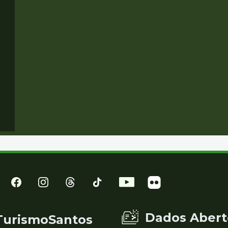
Dados Abert
TurismoSantos