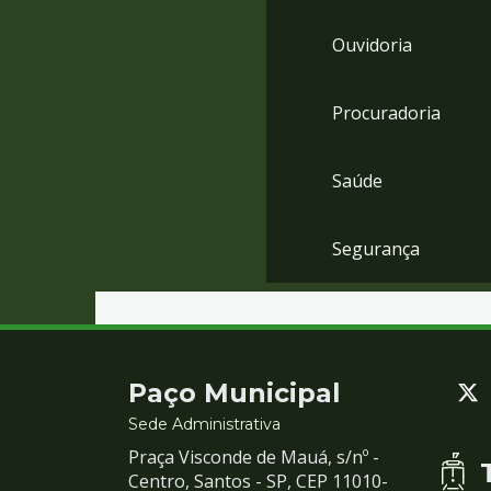
Ouvidoria
Procuradoria
Saúde
Segurança
Contato
Paço Municipal
e
Sede Administrativa
Praça Visconde de Mauá, s/nº -
Redes
Centro, Santos - SP, CEP 11010-