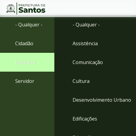
Ir
Conteúdo
- Qualquer -
- Qualquer -
para
o
conteúdo
Cidadão
Assistência
1
Ir
para
Empresa
Comunicação
o
menu
2
Servidor
Cultura
Ir
para
busca
Desenvolvimento Urbano
3
Ir
para
Edificações
o
rodapé