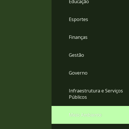
Educação
4
Acessibilidade
5
Esportes
Finanças
Gestão
Governo
Infraestrutura e Serviços
Públicos
Meio Ambiente