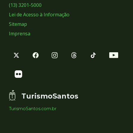
Sociais
(13) 3201-5000
Lei de Acesso à Informação
Sitemap
Imprensa
TurismoSantos
TurismoSantos.com.br