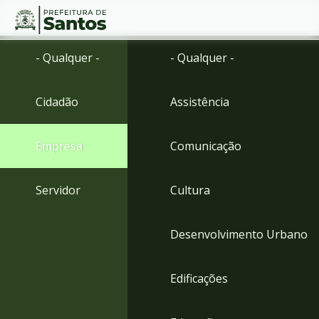
Ir
Conteúdo
- Qualquer -
- Qualquer -
para
o
conteúdo
Cidadão
Assistência
1
Ir
para
Empresa
Comunicação
o
menu
2
Servidor
Cultura
Ir
para
busca
Desenvolvimento Urbano
3
Ir
para
Edificações
o
rodapé