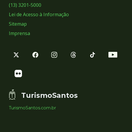
Sociais
(13) 3201-5000
Lei de Acesso à Informação
Sitemap
Imprensa
TurismoSantos
TurismoSantos.com.br