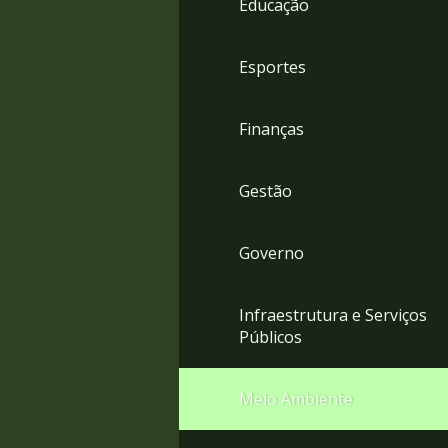
Educação
4
Acessibilidade
5
Esportes
Finanças
Gestão
Governo
Infraestrutura e Serviços
Públicos
Meio Ambiente