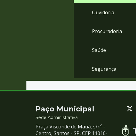
Ouvidoria
Procuradoria
Saúde
Segurança
Contato
Paço Municipal
e
Sede Administrativa
Praça Visconde de Mauá, s/nº -
Redes
Centro, Santos - SP, CEP 11010-