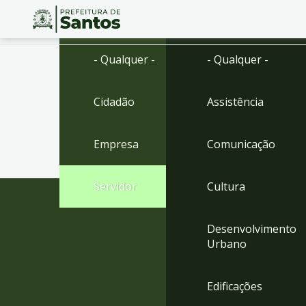
Ir
Conteúdo
- Qualquer -
- Qualquer -
para
o
conteúdo
Cidadão
Assistência
1
Ir
para
Empresa
Comunicação
o
menu
2
Servidor
Cultura
Ir
para
busca
Desenvolvimento
3
Urbano
Ir
para
o
Edificações
rodapé