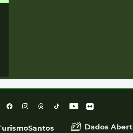
Dados Abert
TurismoSantos