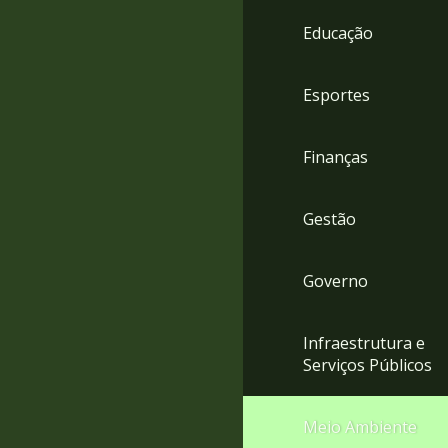
4
Educação
Acessibilidade
5
Esportes
Finanças
Gestão
Governo
Infraestrutura e
Serviços Públicos
Meio Ambiente