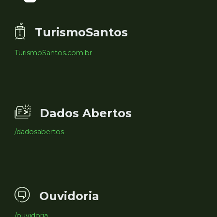
TurismoSantos
TurismoSantos.com.br
Dados Abertos
/dadosabertos
Ouvidoria
/ouvidoria