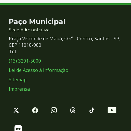
Contato
Paço Municipal
e
Sede Administrativa
Praça Visconde de Mauá, s/nº - Centro, Santos - SP,
Redes
CEP 11010-900
Tel:
Sociais
(13) 3201-5000
Lei de Acesso à Informação
Sitemap
Imprensa