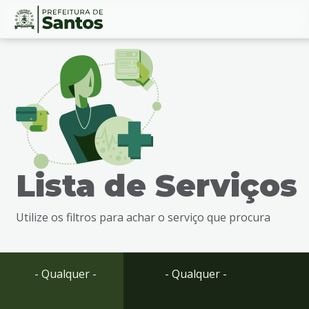
Ir
Conteúdo
para
o
conteúdo
1
Ir
para
o
menu
Lista de Serviços
2
Ir
para
Utilize os filtros para achar o serviço que procura
busca
3
Ir
para
- Qualquer -
- Qualquer -
o
rodapé