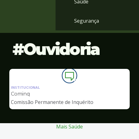
Saúde
Segurança
Ouvidoria
Ilustração
da
INSTITUCIONAL
pagina
Cominq
de
Comissão Permanente de Inquérito
Ouvidoria
Mais Saúde