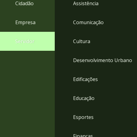
4
Cidadão
Assistência
Acessibilidade
5
Empresa
Comunicação
Servidor
Cultura
Desenvolvimento Urbano
Edificações
Educação
Esportes
Finanças