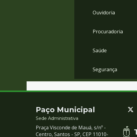
Ouvidoria
Procuradoria
Saúde
Segurança
Contato
Paço Municipal
e
Sede Administrativa
Praça Visconde de Mauá, s/nº -
Redes
Centro, Santos - SP, CEP 11010-