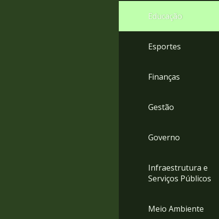
4
Educação
Acessibilidade
5
Esportes
Finanças
Gestão
Governo
Infraestrutura e
Serviços Públicos
Meio Ambiente