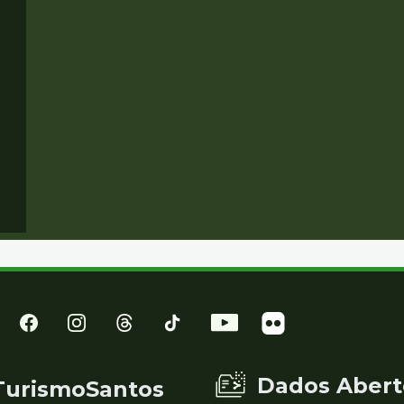
Dados Abert
TurismoSantos