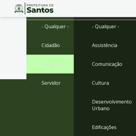
Ir
Conteúdo
- Qualquer -
- Qualquer -
para
o
conteúdo
Cidadão
Assistência
1
Ir
para
Empresa
Comunicação
o
menu
2
Servidor
Cultura
Ir
para
busca
Desenvolvimento
3
Urbano
Ir
para
o
Edificações
rodapé