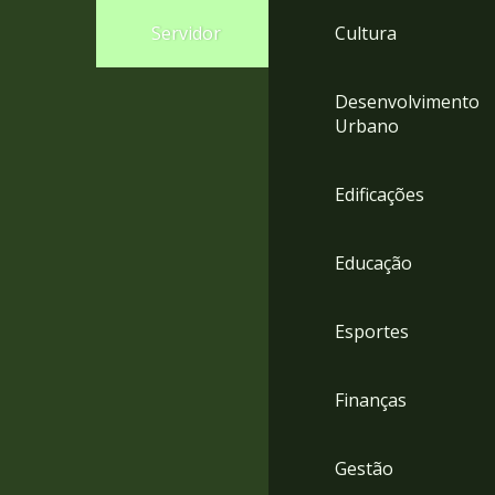
4
Servidor
Cultura
Acessibilidade
5
Desenvolvimento
Urbano
Edificações
Educação
Esportes
Finanças
Gestão