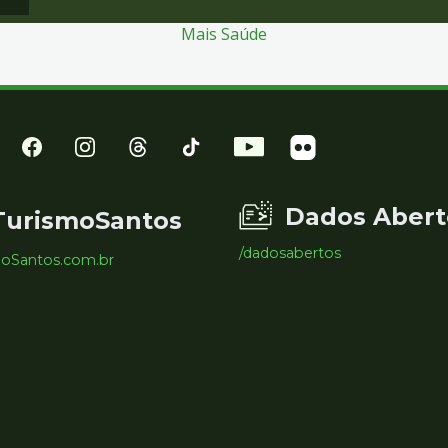
Mais Saúde
Dados Abert
TurismoSantos
/dadosabertos
moSantos.com.br