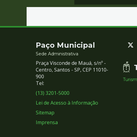
Contato
Paço Municipal
e
Sede Administrativa
Praça Visconde de Mauá, s/nº -
Redes
Centro, Santos - SP, CEP 11010-
900
Turis
Sociais
Tel:
(13) 3201-5000
Lei de Acesso à Informação
Sitemap
Imprensa