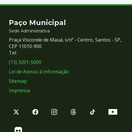
Contato
Paço Municipal
e
Sede Administrativa
Praça Visconde de Mauá, s/nº - Centro, Santos - SP,
Redes
CEP 11010-900
Tel:
Sociais
(13) 3201-5000
Lei de Acesso à Informação
Sitemap
Imprensa