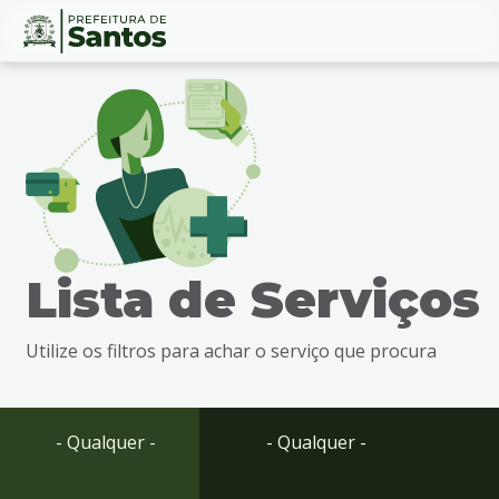
Ir
Conteúdo
para
o
conteúdo
1
Ir
para
o
menu
Lista de Serviços
2
Ir
para
Utilize os filtros para achar o serviço que procura
busca
3
Ir
para
- Qualquer -
- Qualquer -
o
rodapé