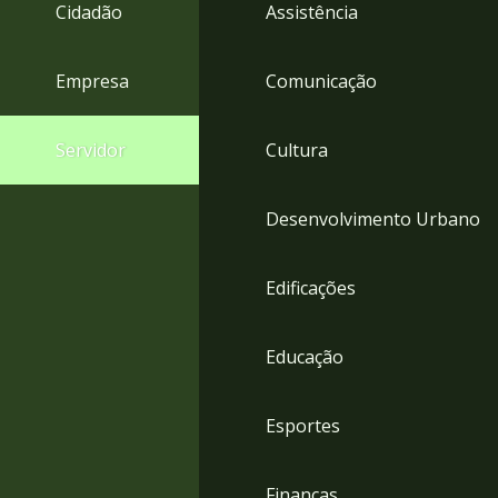
4
Cidadão
Assistência
Acessibilidade
5
Empresa
Comunicação
Servidor
Cultura
Desenvolvimento Urbano
Edificações
Educação
Esportes
Finanças