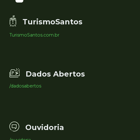
TurismoSantos
TurismoSantos.com.br
Dados Abertos
/dadosabertos
Ouvidoria
/ouvidoria