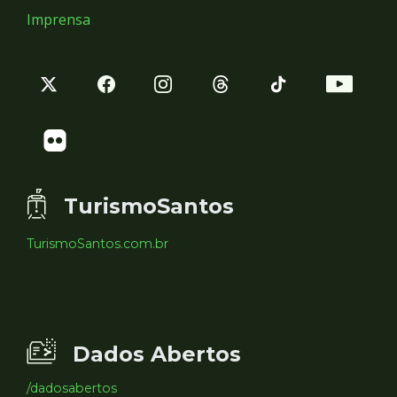
Imprensa
TurismoSantos
TurismoSantos.com.br
Dados Abertos
/dadosabertos