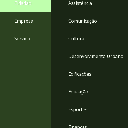
4
Cidadão
Assistência
Acessibilidade
5
Empresa
Comunicação
Servidor
Cultura
Desenvolvimento Urbano
Edificações
Educação
Esportes
Finanças