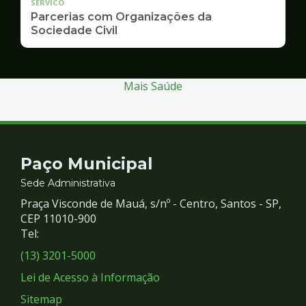
SERVICO
Parcerias com Organizações da
Sociedade Civil
Mais Saúde
Contato
Paço Municipal
e
Sede Administrativa
Praça Visconde de Mauá, s/nº - Centro, Santos - SP,
Redes
CEP 11010-900
Tel:
Sociais
(13) 3201-5000
Lei de Acesso à Informação
Sitemap