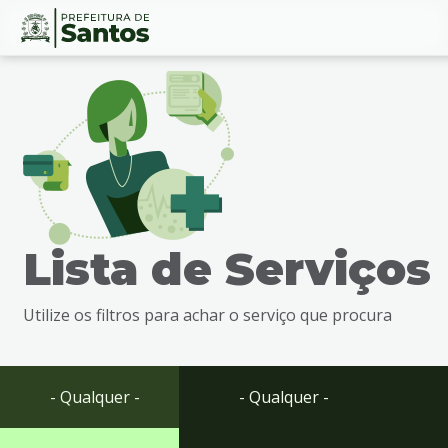
Ir
Conteúdo
para
o
conteúdo
1
Ir
para
o
menu
Lista de Serviços
2
Ir
para
Utilize os filtros para achar o serviço que procura
busca
3
Ir
para
- Qualquer -
- Qualquer -
o
rodapé