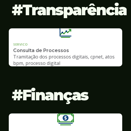
Transparência
SERVICO
Consulta de Processos
Tramitação dos processos digitais, cpnet, atos
bpm, processo digital
Finanças