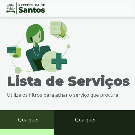
Ir
Conteúdo
para
o
conteúdo
1
Ir
para
o
menu
Lista de Serviços
2
Ir
para
Utilize os filtros para achar o serviço que procura
busca
3
Ir
para
- Qualquer -
- Qualquer -
o
rodapé