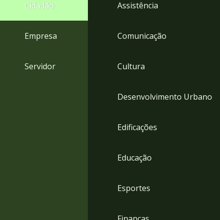
4
Cidadão
Assistência
Acessibilidade
5
Empresa
Comunicação
Servidor
Cultura
Desenvolvimento Urbano
Edificações
Educação
Esportes
Finanças