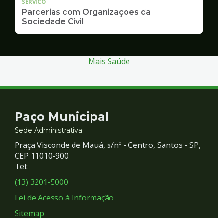
SERVICO
Parcerias com Organizações da
Sociedade Civil
Mais Saúde
Contato
Paço Municipal
e
Sede Administrativa
Praça Visconde de Mauá, s/nº - Centro, Santos - SP,
Redes
CEP 11010-900
Tel:
Sociais
(13) 3201-5000
Lei de Acesso à Informação
Sitemap