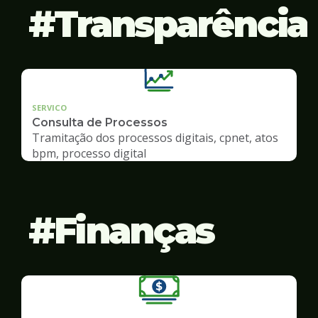
Transparência
SERVICO
Consulta de Processos
Tramitação dos processos digitais, cpnet, atos
bpm, processo digital
Finanças