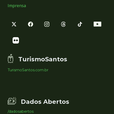
Imprensa
TurismoSantos
TurismoSantos.com.br
Dados Abertos
/dadosabertos