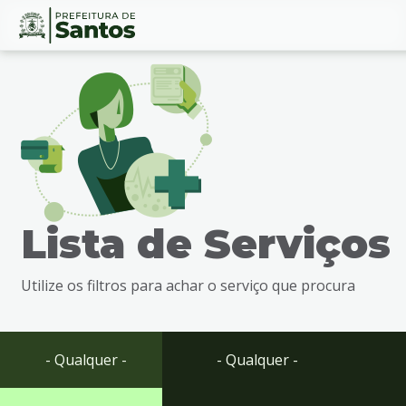
Ir
Conteúdo
para
o
conteúdo
1
Ir
para
o
menu
Lista de Serviços
2
Ir
para
Utilize os filtros para achar o serviço que procura
busca
3
Ir
para
- Qualquer -
- Qualquer -
o
rodapé