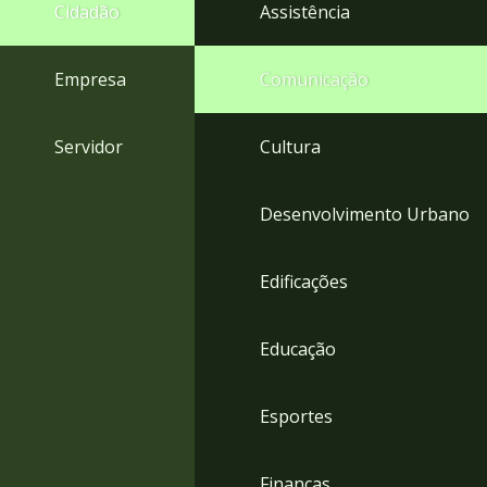
4
Cidadão
Assistência
Acessibilidade
5
Empresa
Comunicação
Servidor
Cultura
Desenvolvimento Urbano
Edificações
Educação
Esportes
Finanças