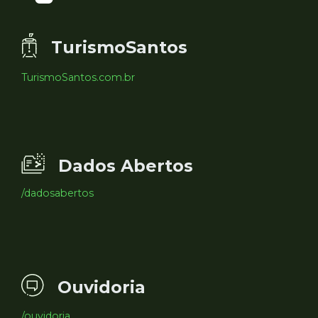
TurismoSantos
TurismoSantos.com.br
Dados Abertos
/dadosabertos
Ouvidoria
/ouvidoria