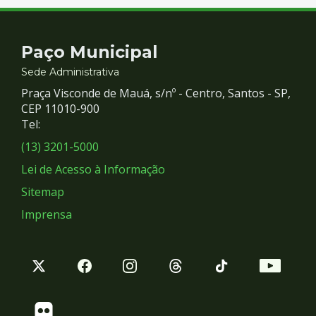
Contato
Paço Municipal
e
Sede Administrativa
Praça Visconde de Mauá, s/nº - Centro, Santos - SP,
Redes
CEP 11010-900
Tel:
Sociais
(13) 3201-5000
Lei de Acesso à Informação
Sitemap
Imprensa