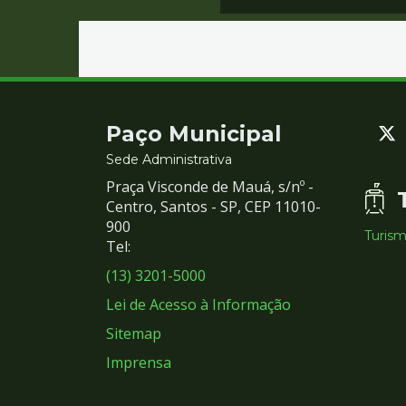
Contato
Paço Municipal
e
Sede Administrativa
Praça Visconde de Mauá, s/nº -
Redes
Centro, Santos - SP, CEP 11010-
900
Turis
Sociais
Tel:
(13) 3201-5000
Lei de Acesso à Informação
Sitemap
Imprensa