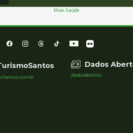
Mais Saúde
Dados Abert
TurismoSantos
/dadosabertos
moSantos.com.br