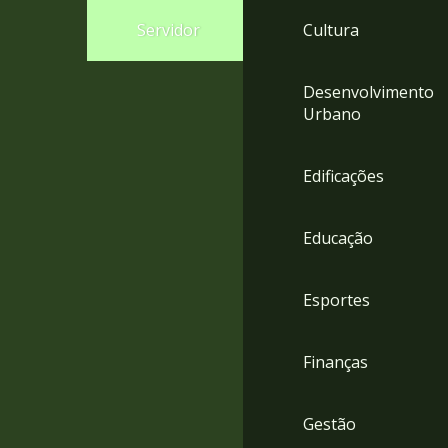
4
Servidor
Cultura
Acessibilidade
5
Desenvolvimento
Urbano
Edificações
Educação
Esportes
Finanças
Gestão