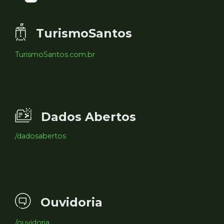
TurismoSantos
TurismoSantos.com.br
Dados Abertos
/dadosabertos
Ouvidoria
/ouvidoria