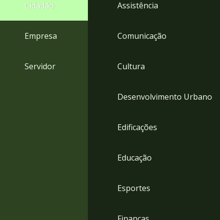
4
Cidadão
Assistência
Acessibilidade
5
Empresa
Comunicação
Servidor
Cultura
Desenvolvimento Urbano
Edificações
Educação
Esportes
Finanças