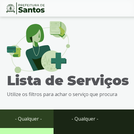
Ir
Conteúdo
para
o
conteúdo
1
Ir
para
o
menu
Lista de Serviços
2
Ir
para
Utilize os filtros para achar o serviço que procura
busca
3
Ir
para
- Qualquer -
- Qualquer -
o
rodapé