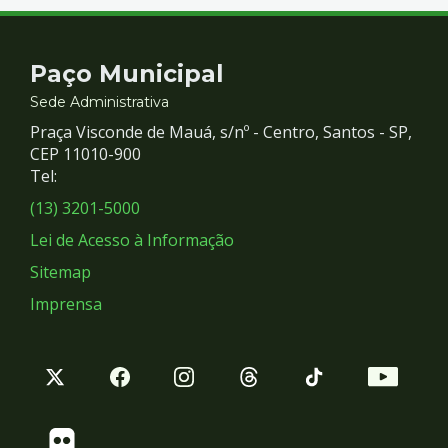
Contato
Paço Municipal
e
Sede Administrativa
Praça Visconde de Mauá, s/nº - Centro, Santos - SP,
Redes
CEP 11010-900
Tel:
Sociais
(13) 3201-5000
Lei de Acesso à Informação
Sitemap
Imprensa