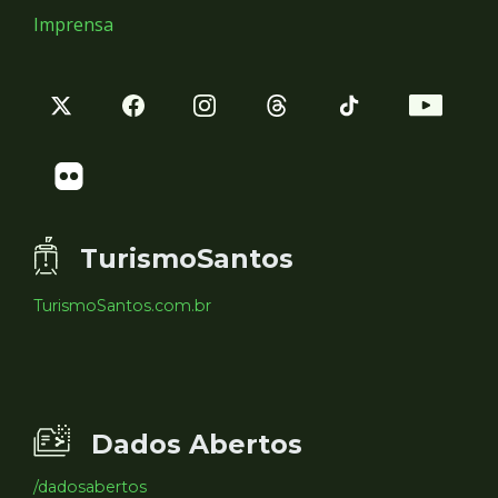
Imprensa
TurismoSantos
TurismoSantos.com.br
Dados Abertos
/dadosabertos