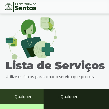
Ir
Conteúdo
para
o
conteúdo
1
Ir
para
o
menu
Lista de Serviços
2
Ir
para
Utilize os filtros para achar o serviço que procura
busca
3
Ir
para
- Qualquer -
- Qualquer -
o
rodapé