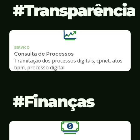
Transparência
SERVICO
Consulta de Processos
Tramitação dos processos digitais, cpnet, atos
bpm, processo digital
Finanças