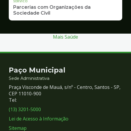
SERVICO
Parcerias com Organizações da
Sociedade Civil
Mais Saúde
Contato
Paço Municipal
e
Sede Administrativa
Praça Visconde de Mauá, s/nº - Centro, Santos - SP,
Redes
CEP 11010-900
Tel:
Sociais
(13) 3201-5000
Lei de Acesso à Informação
Sitemap