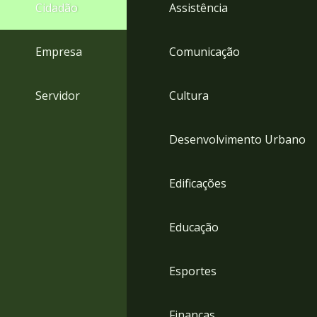
4
Cidadão
Assistência
Acessibilidade
5
Empresa
Comunicação
Servidor
Cultura
Desenvolvimento Urbano
Edificações
Educação
Esportes
Finanças