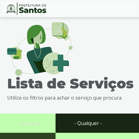
Ir
Conteúdo
para
o
conteúdo
1
Ir
para
o
menu
Lista de Serviços
2
Ir
para
Utilize os filtros para achar o serviço que procura
busca
3
Ir
para
- Qualquer -
- Qualquer -
o
rodapé