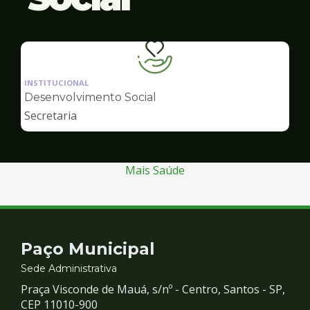
Ilustração
da
INSTITUCIONAL
pagina
Desenvolvimento Social
de
Secretaria
Desenvolvimento
Social
Mais Saúde
Contato
Paço Municipal
e
Sede Administrativa
Praça Visconde de Mauá, s/nº - Centro, Santos - SP,
Redes
CEP 11010-900