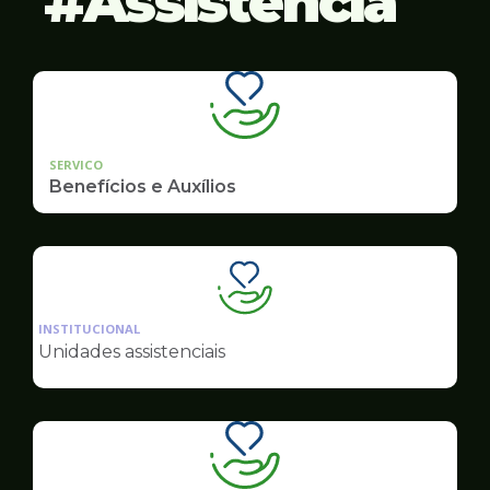
Assistência
SERVICO
Benefícios e Auxílios
Ilustração
da
INSTITUCIONAL
pagina
Unidades assistenciais
de
Assistência