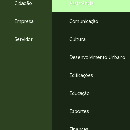
4
Cidadão
Assistência
Acessibilidade
5
Empresa
Comunicação
Servidor
Cultura
Desenvolvimento Urbano
Edificações
Educação
Esportes
Finanças