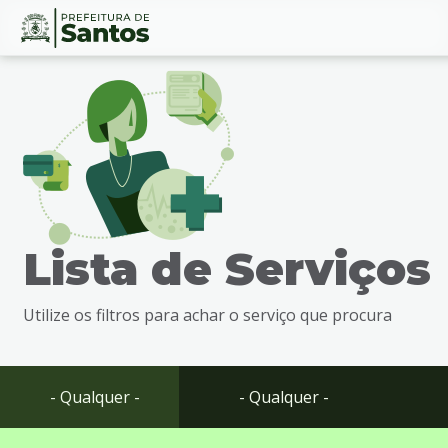
Ir
Conteúdo
para
o
conteúdo
1
Ir
para
o
menu
Lista de Serviços
2
Ir
para
Utilize os filtros para achar o serviço que procura
busca
3
Ir
para
- Qualquer -
- Qualquer -
o
rodapé