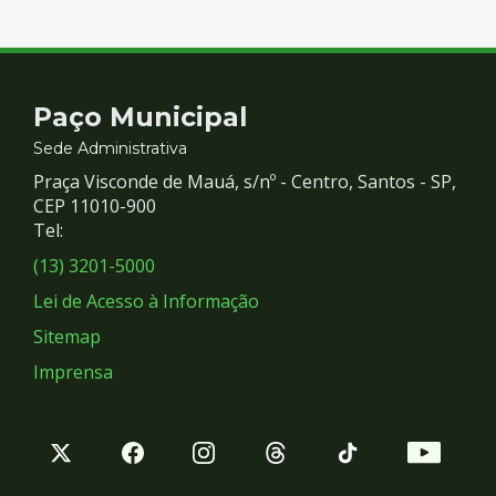
Contato
Paço Municipal
e
Sede Administrativa
Praça Visconde de Mauá, s/nº - Centro, Santos - SP,
Redes
CEP 11010-900
Tel:
Sociais
(13) 3201-5000
Lei de Acesso à Informação
Sitemap
Imprensa