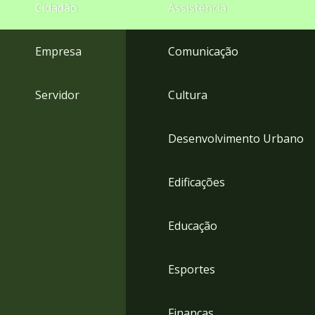
4
Cidadão
Assistência
Acessibilidade
5
Empresa
Comunicação
Servidor
Cultura
Desenvolvimento Urbano
Edificações
Educação
Esportes
Finanças