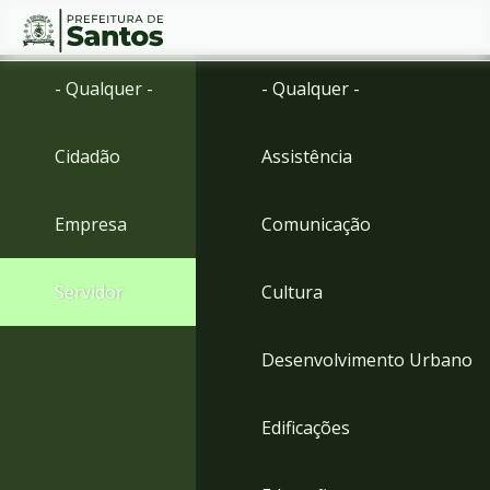
Ir
Conteúdo
- Qualquer -
- Qualquer -
para
o
conteúdo
Cidadão
Assistência
1
Ir
para
Empresa
Comunicação
o
menu
2
Servidor
Cultura
Ir
para
busca
Desenvolvimento Urbano
3
Ir
para
Edificações
o
rodapé