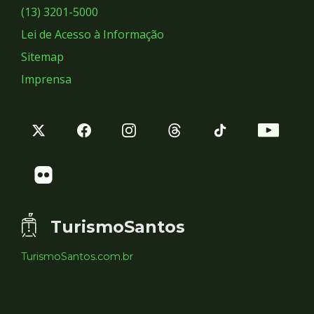
Sociais
(13) 3201-5000
Lei de Acesso à Informação
Sitemap
Imprensa
TurismoSantos
TurismoSantos.com.br