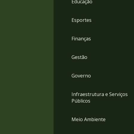
Educação
4
Acessibilidade
5
Esportes
Finanças
Gestão
Governo
Infraestrutura e Serviços
Públicos
Meio Ambiente