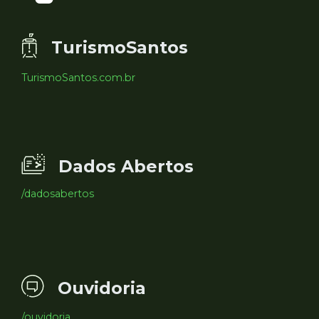
TurismoSantos
TurismoSantos.com.br
Dados Abertos
/dadosabertos
Ouvidoria
/ouvidoria