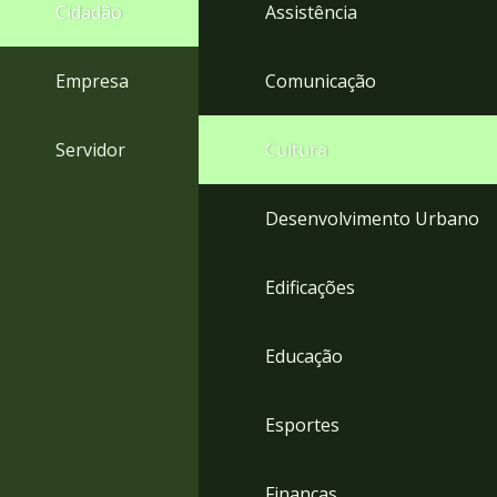
4
Cidadão
Assistência
Acessibilidade
5
Empresa
Comunicação
Servidor
Cultura
Desenvolvimento Urbano
Edificações
Educação
Esportes
Finanças