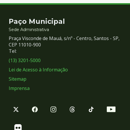
Contato
Paço Municipal
e
Sede Administrativa
Praça Visconde de Mauá, s/nº - Centro, Santos - SP,
Redes
CEP 11010-900
Tel:
Sociais
(13) 3201-5000
Lei de Acesso à Informação
Sitemap
Imprensa