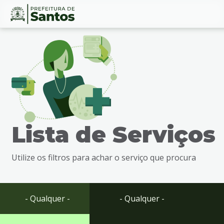
Ir
Conteúdo
para
o
conteúdo
1
Ir
para
o
menu
Lista de Serviços
2
Ir
para
Utilize os filtros para achar o serviço que procura
busca
3
Ir
para
- Qualquer -
- Qualquer -
o
rodapé