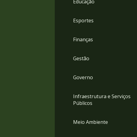
Educação
4
Acessibilidade
5
Esportes
Finanças
Gestão
Governo
Infraestrutura e Serviços
Públicos
Meio Ambiente