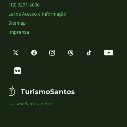
Sociais
(13) 3201-5000
Lei de Acesso à Informação
Sitemap
Imprensa
TurismoSantos
TurismoSantos.com.br