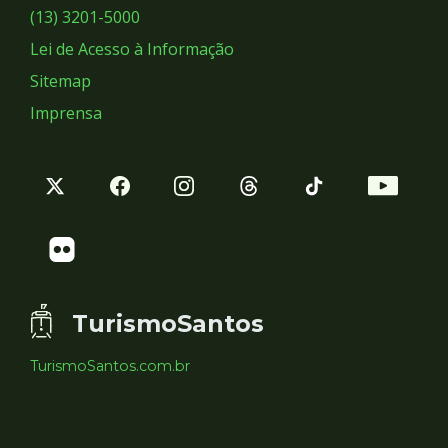
Sociais
(13) 3201-5000
Lei de Acesso à Informação
Sitemap
Imprensa
TurismoSantos
TurismoSantos.com.br