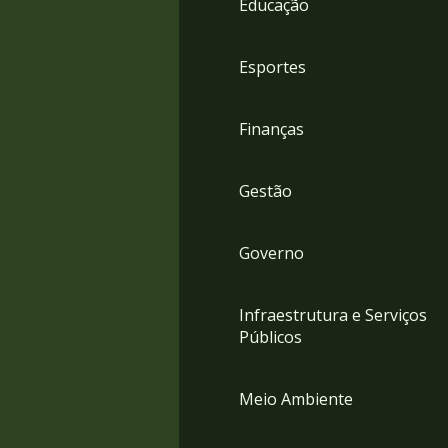
Educação
4
Acessibilidade
5
Esportes
Finanças
Gestão
Governo
Infraestrutura e Serviços
Públicos
Meio Ambiente