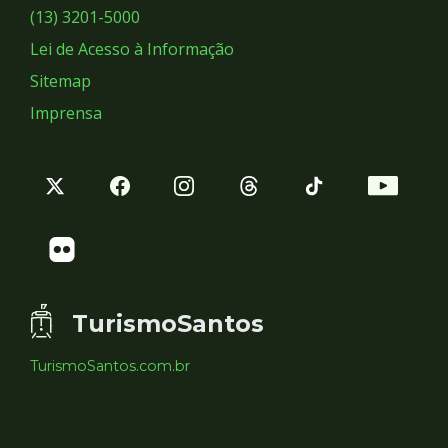
Sociais
(13) 3201-5000
Lei de Acesso à Informação
Sitemap
Imprensa
TurismoSantos
TurismoSantos.com.br