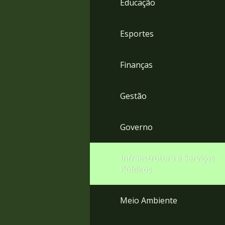
Educação
4
Acessibilidade
5
Esportes
Finanças
Gestão
Governo
Infraestrutura e Serviços
Públicos
Meio Ambiente