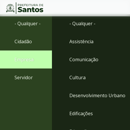
Ir
Conteúdo
- Qualquer -
- Qualquer -
para
o
conteúdo
Cidadão
Assistência
1
Ir
para
Empresa
Comunicação
o
menu
2
Servidor
Cultura
Ir
para
busca
Desenvolvimento Urbano
3
Ir
para
Edificações
o
rodapé