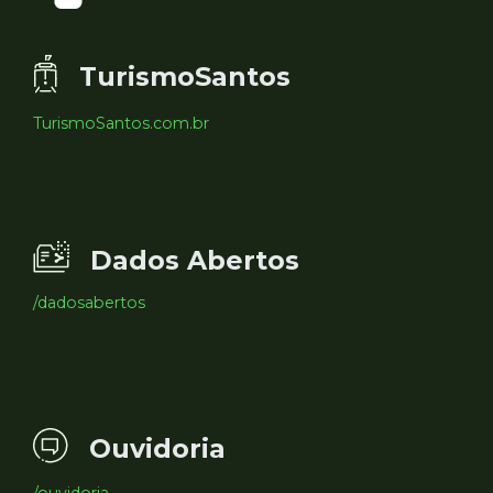
TurismoSantos
TurismoSantos.com.br
Dados Abertos
/dadosabertos
Ouvidoria
/ouvidoria