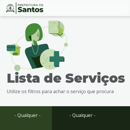
Ir
Conteúdo
para
o
conteúdo
1
Ir
para
o
menu
Lista de Serviços
2
Ir
para
Utilize os filtros para achar o serviço que procura
busca
3
Ir
para
- Qualquer -
- Qualquer -
o
rodapé