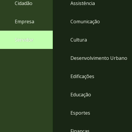
4
Cidadão
Assistência
Acessibilidade
5
Empresa
Comunicação
Servidor
Cultura
Desenvolvimento Urbano
Edificações
Educação
Esportes
Finanças