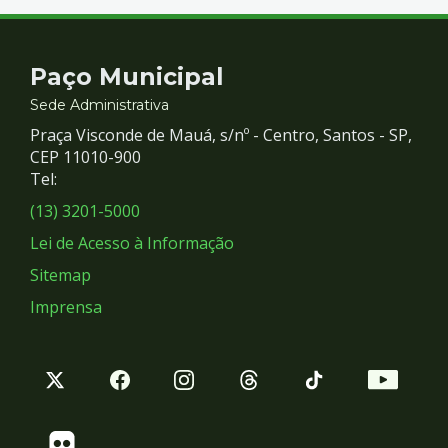
Contato
Paço Municipal
e
Sede Administrativa
Praça Visconde de Mauá, s/nº - Centro, Santos - SP,
Redes
CEP 11010-900
Tel:
Sociais
(13) 3201-5000
Lei de Acesso à Informação
Sitemap
Imprensa