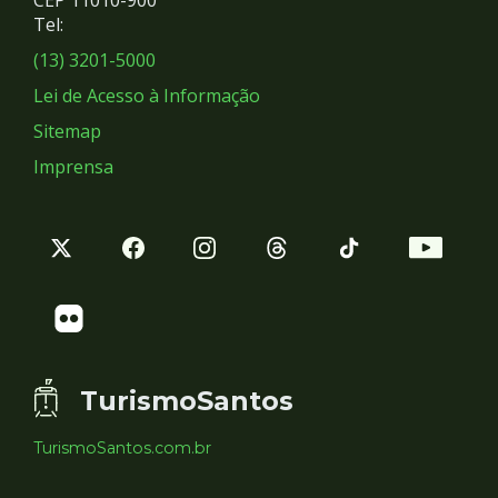
Redes
CEP 11010-900
Tel:
Sociais
(13) 3201-5000
Lei de Acesso à Informação
Sitemap
Imprensa
TurismoSantos
TurismoSantos.com.br