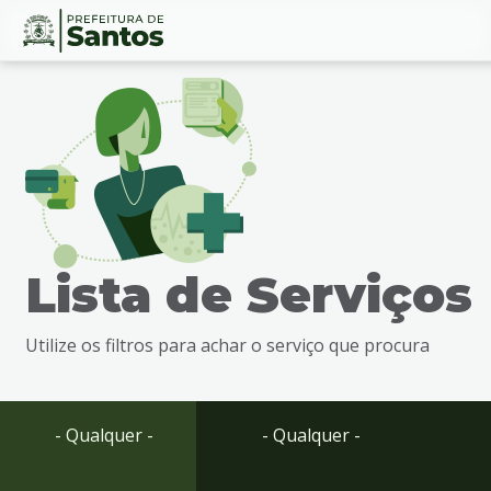
Ir
Conteúdo
para
o
conteúdo
1
Ir
para
o
menu
Lista de Serviços
2
Ir
para
Utilize os filtros para achar o serviço que procura
busca
3
Ir
para
- Qualquer -
- Qualquer -
o
rodapé