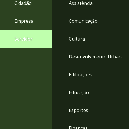
4
Cidadão
Assistência
Acessibilidade
5
Empresa
Comunicação
Servidor
Cultura
Desenvolvimento Urbano
Edificações
Educação
Esportes
Finanças