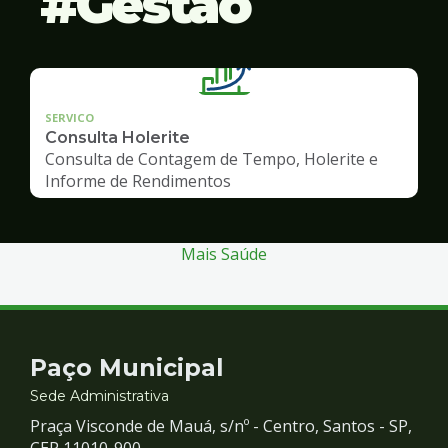
Gestão
SERVICO
Consulta Holerite
Consulta de Contagem de Tempo, Holerite e
Informe de Rendimentos
Mais Saúde
Contato
Paço Municipal
e
Sede Administrativa
Praça Visconde de Mauá, s/nº - Centro, Santos - SP,