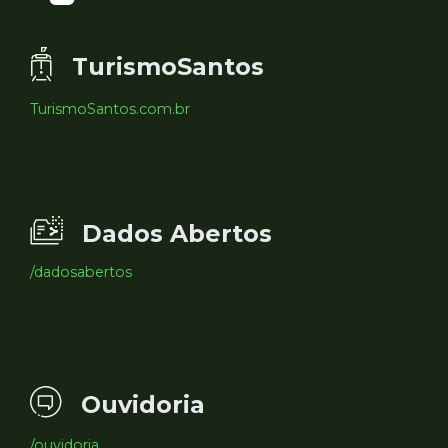
TurismoSantos
TurismoSantos.com.br
Dados Abertos
/dadosabertos
Ouvidoria
/ouvidoria