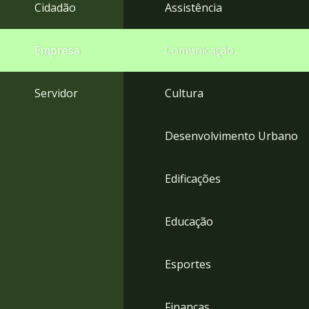
4
Cidadão
Assistência
Acessibilidade
5
Empresa
Comunicação
Servidor
Cultura
Desenvolvimento Urbano
Edificações
Educação
Esportes
Finanças