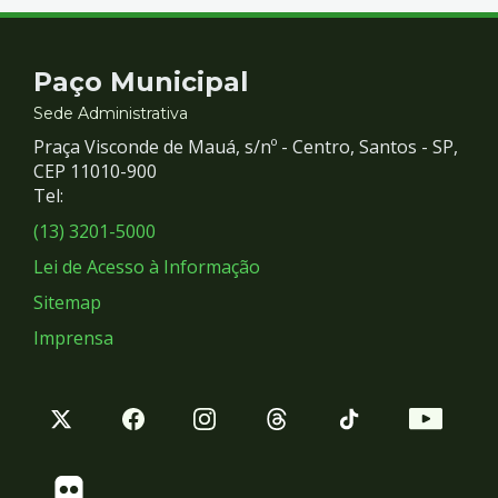
Contato
Paço Municipal
e
Sede Administrativa
Praça Visconde de Mauá, s/nº - Centro, Santos - SP,
Redes
CEP 11010-900
Tel:
Sociais
(13) 3201-5000
Lei de Acesso à Informação
Sitemap
Imprensa