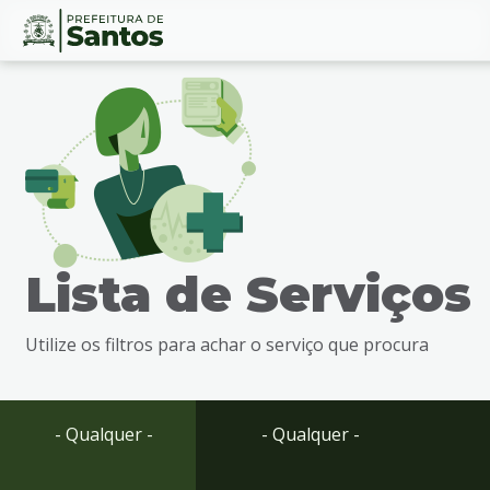
Ir
Conteúdo
para
o
conteúdo
1
Ir
para
o
menu
Lista de Serviços
2
Ir
para
Utilize os filtros para achar o serviço que procura
busca
3
Ir
para
- Qualquer -
- Qualquer -
o
rodapé