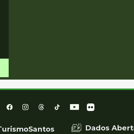
Dados Abert
TurismoSantos