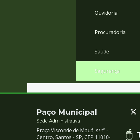
Ouvidoria
Procuradoria
Saúde
Segurança
Contato
Paço Municipal
e
Sede Administrativa
Praça Visconde de Mauá, s/nº -
Redes
Centro, Santos - SP, CEP 11010-