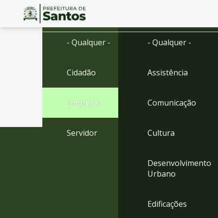
Ir
Conteúdo
- Qualquer -
- Qualquer -
para
o
conteúdo
Cidadão
Assistência
1
Ir
para
Empresa
Comunicação
o
menu
2
Servidor
Cultura
Ir
para
busca
Desenvolvimento
3
Urbano
Ir
para
o
Edificações
rodapé