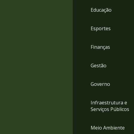
4
Educação
Acessibilidade
5
Esportes
Finanças
Gestão
Governo
Infraestrutura e
Serviços Públicos
Meio Ambiente