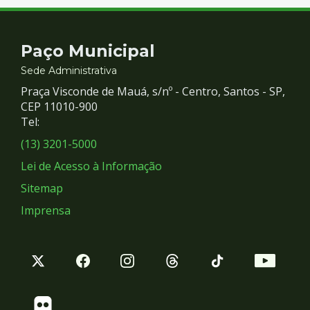
Contato
Paço Municipal
e
Sede Administrativa
Praça Visconde de Mauá, s/nº - Centro, Santos - SP,
Redes
CEP 11010-900
Tel:
Sociais
(13) 3201-5000
Lei de Acesso à Informação
Sitemap
Imprensa