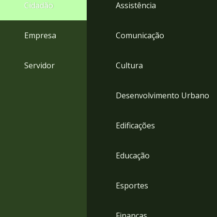
4
Cidadão
Assistência
Acessibilidade
5
Empresa
Comunicação
Servidor
Cultura
Desenvolvimento Urbano
Edificações
Educação
Esportes
Finanças