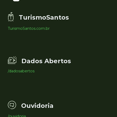
TurismoSantos
TurismoSantos.com.br
Dados Abertos
/dadosabertos
Ouvidoria
/ouvidoria