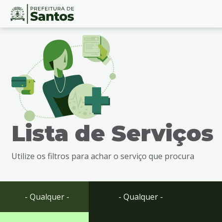
Ir
Conteúdo
para
o
conteúdo
1
Ir
para
o
menu
Lista de Serviços
2
Ir
para
Utilize os filtros para achar o serviço que procura
busca
3
Ir
para
- Qualquer -
- Qualquer -
o
rodapé