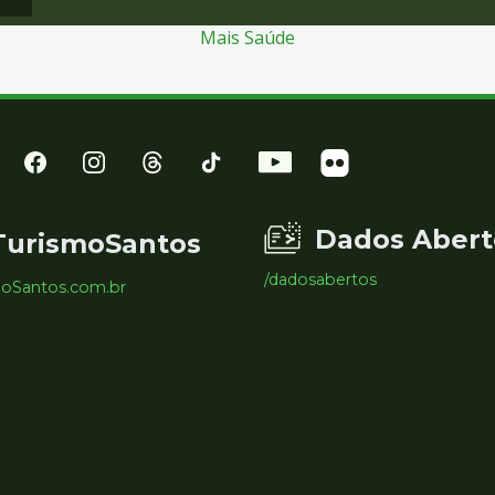
Mais Saúde
Dados Abert
TurismoSantos
/dadosabertos
moSantos.com.br