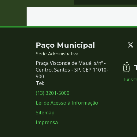
Contato
Paço Municipal
e
Sede Administrativa
Praça Visconde de Mauá, s/nº -
Redes
Centro, Santos - SP, CEP 11010-
900
Turis
Sociais
Tel:
(13) 3201-5000
Lei de Acesso à Informação
Sitemap
Imprensa