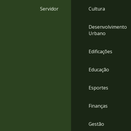
4
Servidor
Cultura
Acessibilidade
5
Desenvolvimento
Urbano
Edificações
Educação
Esportes
Finanças
Gestão