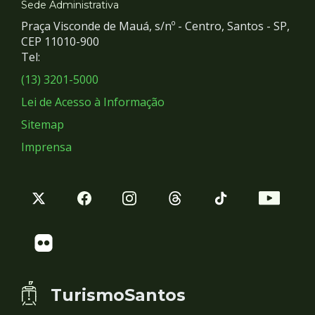
e
Sede Administrativa
Praça Visconde de Mauá, s/nº - Centro, Santos - SP,
Redes
CEP 11010-900
Tel:
Sociais
(13) 3201-5000
Lei de Acesso à Informação
Sitemap
Imprensa
TurismoSantos