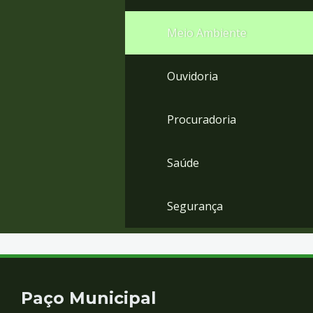
Meio Ambiente
Ouvidoria
Procuradoria
Saúde
Segurança
Contato
Paço Municipal