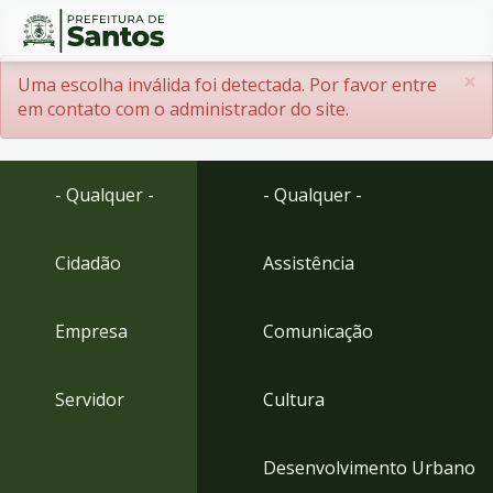
Ir
Conteúdo
×
Menssagem de erro
Uma escolha inválida foi detectada. Por favor entre
para
em contato com o administrador do site.
o
conteúdo
1
Ir
- Qualquer -
- Qualquer -
para
o
menu
Cidadão
Assistência
2
Ir
Empresa
Comunicação
para
busca
3
Servidor
Cultura
Ir
para
o
Desenvolvimento Urbano
rodapé