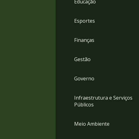
Educação
4
Acessibilidade
5
Esportes
Finanças
Gestão
Governo
Infraestrutura e Serviços
Públicos
Meio Ambiente