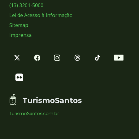
Sociais
(13) 3201-5000
Lei de Acesso à Informação
Sitemap
Imprensa
TurismoSantos
TurismoSantos.com.br