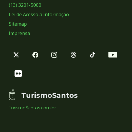
Sociais
(13) 3201-5000
Lei de Acesso à Informação
Sitemap
Imprensa
TurismoSantos
TurismoSantos.com.br