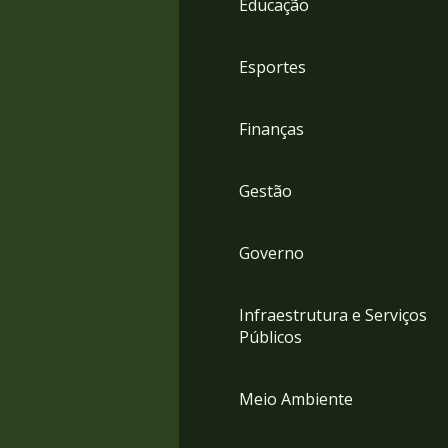
Educação
4
Acessibilidade
5
Esportes
Finanças
Gestão
Governo
Infraestrutura e Serviços
Públicos
Meio Ambiente