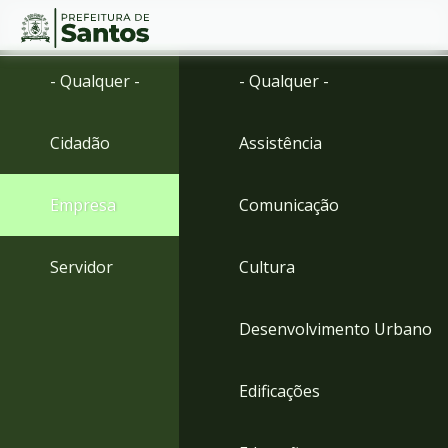
Ir
Conteúdo
- Qualquer -
- Qualquer -
para
o
conteúdo
Cidadão
Assistência
1
Ir
para
Empresa
Comunicação
o
menu
2
Servidor
Cultura
Ir
para
busca
Desenvolvimento Urbano
3
Ir
para
Edificações
o
rodapé