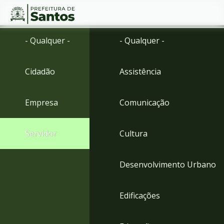
Ir
Conteúdo
- Qualquer -
- Qualquer -
para
o
conteúdo
Cidadão
Assistência
1
Ir
para
Empresa
Comunicação
o
menu
2
Servidor
Cultura
Ir
para
busca
Desenvolvimento Urbano
3
Ir
para
Edificações
o
rodapé