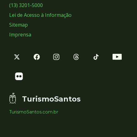
Sociais
(13) 3201-5000
Lei de Acesso à Informação
Sitemap
Imprensa
TurismoSantos
TurismoSantos.com.br