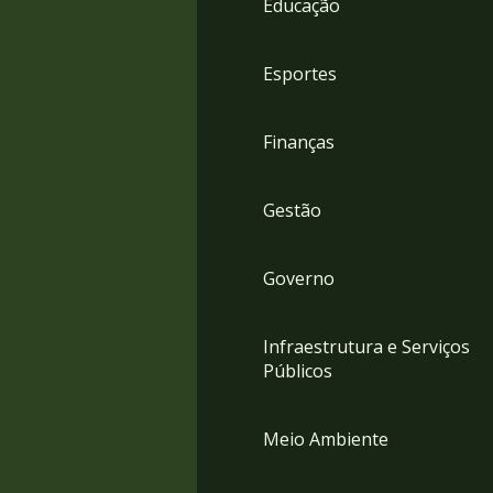
Educação
4
Acessibilidade
5
Esportes
Finanças
Gestão
Governo
Infraestrutura e Serviços
Públicos
Meio Ambiente