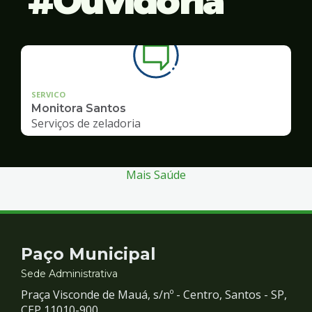
Ouvidoria
SERVICO
Monitora Santos
Serviços de zeladoria
Mais Saúde
Contato
Paço Municipal
e
Sede Administrativa
Praça Visconde de Mauá, s/nº - Centro, Santos - SP,
CEP 11010-900