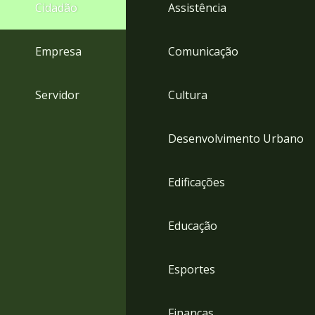
4
Cidadão
Assistência
Acessibilidade
5
Empresa
Comunicação
Servidor
Cultura
Desenvolvimento Urbano
Edificações
Educação
Esportes
Finanças