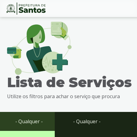
Ir
Conteúdo
para
o
conteúdo
1
Ir
para
o
menu
Lista de Serviços
2
Ir
para
Utilize os filtros para achar o serviço que procura
busca
3
Ir
para
- Qualquer -
- Qualquer -
o
rodapé