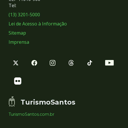
Redes
Tel:
Sociais
(13) 3201-5000
Lei de Acesso à Informação
Sitemap
Imprensa
TurismoSantos
TurismoSantos.com.br