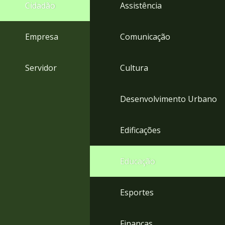
4
Cidadão
Assistência
Acessibilidade
5
Empresa
Comunicação
Servidor
Cultura
Desenvolvimento Urbano
Edificações
Educação
Esportes
Finanças