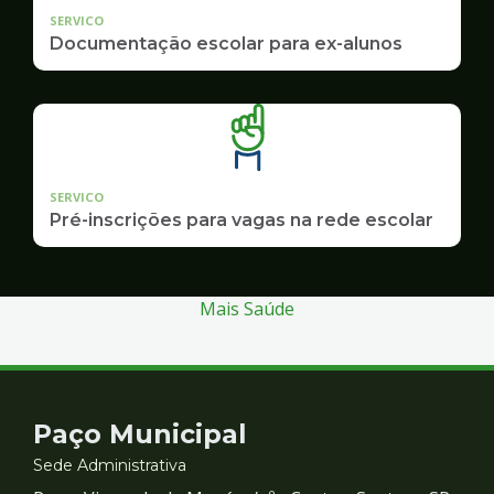
SERVICO
Documentação escolar para ex-alunos
SERVICO
Pré-inscrições para vagas na rede escolar
Mais Saúde
Contato
Paço Municipal
e
Sede Administrativa