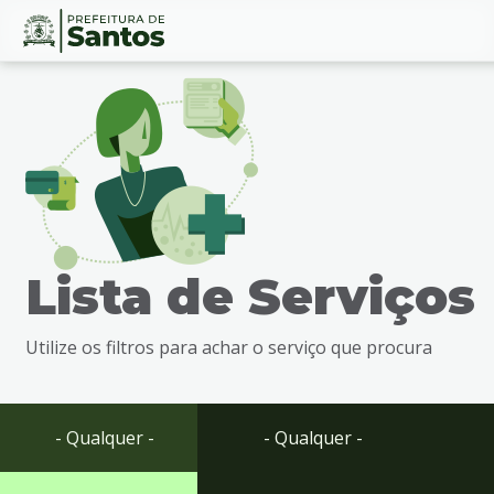
Ir
Conteúdo
para
o
conteúdo
1
Ir
para
o
menu
Lista de Serviços
2
Ir
para
Utilize os filtros para achar o serviço que procura
busca
3
Ir
para
- Qualquer -
- Qualquer -
o
rodapé