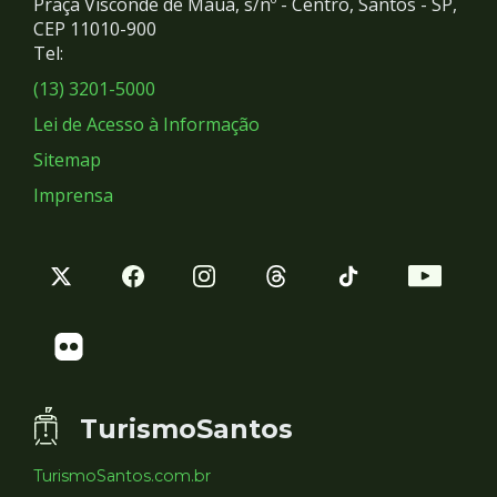
Praça Visconde de Mauá, s/nº - Centro, Santos - SP,
Redes
CEP 11010-900
Tel:
Sociais
(13) 3201-5000
Lei de Acesso à Informação
Sitemap
Imprensa
TurismoSantos
TurismoSantos.com.br