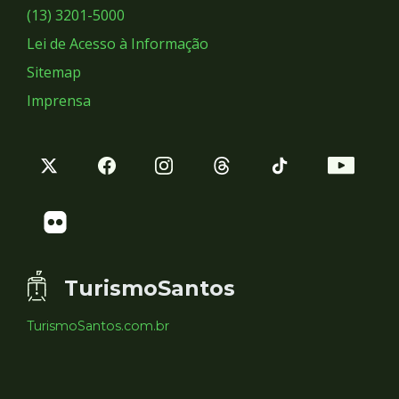
Sociais
(13) 3201-5000
Lei de Acesso à Informação
Sitemap
Imprensa
TurismoSantos
TurismoSantos.com.br