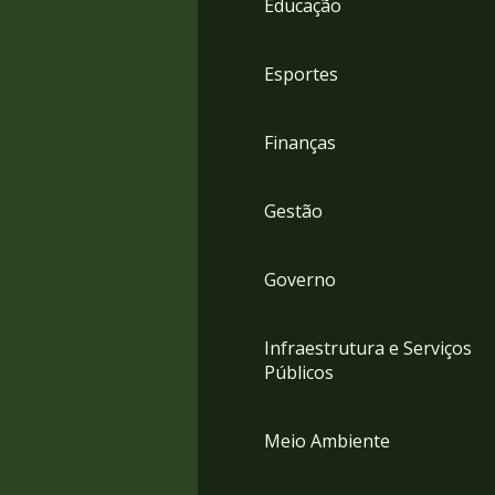
Educação
4
Acessibilidade
5
Esportes
Finanças
Gestão
Governo
Infraestrutura e Serviços
Públicos
Meio Ambiente