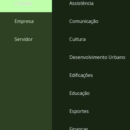
4
Cidadão
Assistência
Acessibilidade
5
Empresa
Comunicação
Servidor
Cultura
Desenvolvimento Urbano
Edificações
Educação
Esportes
Finanças