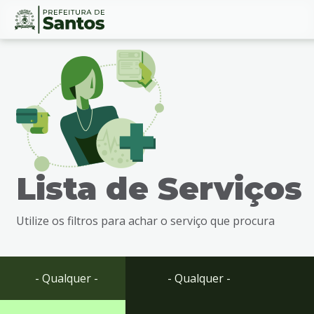
Ir
Conteúdo
para
o
conteúdo
1
Ir
para
o
menu
Lista de Serviços
2
Ir
para
Utilize os filtros para achar o serviço que procura
busca
3
Ir
para
- Qualquer -
- Qualquer -
o
rodapé