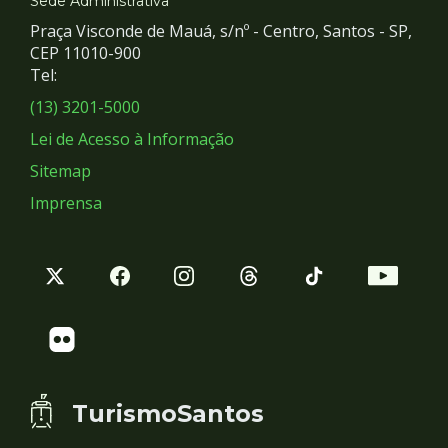
e
Sede Administrativa
Praça Visconde de Mauá, s/nº - Centro, Santos - SP,
Redes
CEP 11010-900
Tel:
Sociais
(13) 3201-5000
Lei de Acesso à Informação
Sitemap
Imprensa
TurismoSantos