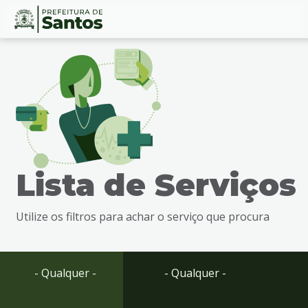
Ir
Conteúdo
para
o
conteúdo
1
Ir
para
o
menu
Lista de Serviços
2
Ir
para
Utilize os filtros para achar o serviço que procura
busca
3
Ir
para
- Qualquer -
- Qualquer -
o
rodapé