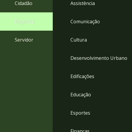
4
Cidadão
Assistência
Acessibilidade
5
Empresa
Comunicação
Servidor
Cultura
Desenvolvimento Urbano
Edificações
Educação
Esportes
Finanças