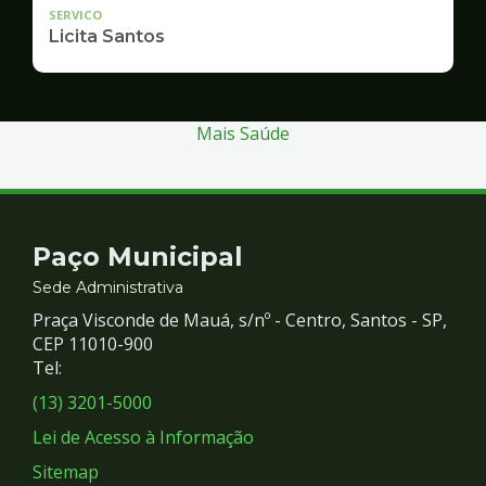
SERVICO
Licita Santos
Mais Saúde
Contato
Paço Municipal
e
Sede Administrativa
Praça Visconde de Mauá, s/nº - Centro, Santos - SP,
Redes
CEP 11010-900
Tel:
Sociais
(13) 3201-5000
Lei de Acesso à Informação
Sitemap