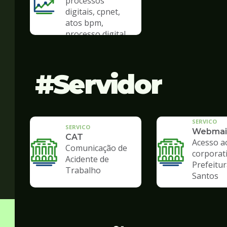
processos
digitais, cpnet,
atos bpm,
processo digital
Servidor
SERVICO
SERVICO
Webmai
CAT
Acesso a
Comunicação de
corporat
Acidente de
Prefeitur
Trabalho
Santos