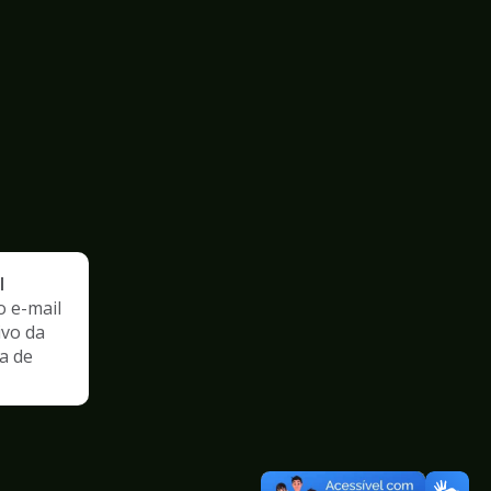
l
o e-mail
ivo da
a de