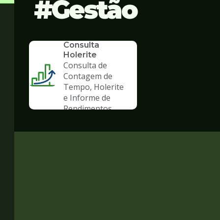
Gestão
SERVICO
Consulta
Holerite
Consulta de
Contagem de
Tempo, Holerite
e Informe de
Rendimentos