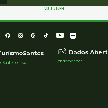
Mais Saúde
Dados Abert
TurismoSantos
/dadosabertos
moSantos.com.br