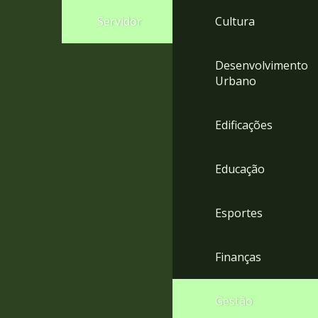
4
Servidor
Cultura
Acessibilidade
5
Desenvolvimento
Urbano
Edificações
Educação
Esportes
Finanças
Gestão