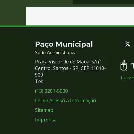
Contato
Paço Municipal
e
Sede Administrativa
Praça Visconde de Mauá, s/nº -
Redes
Centro, Santos - SP, CEP 11010-
900
Turis
Sociais
Tel:
(13) 3201-5000
Lei de Acesso à Informação
Sitemap
Imprensa