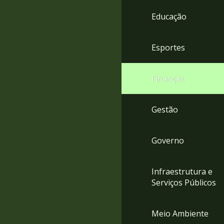
4
Educação
Acessibilidade
5
Esportes
Finanças
Gestão
Governo
Infraestrutura e
Serviços Públicos
Meio Ambiente