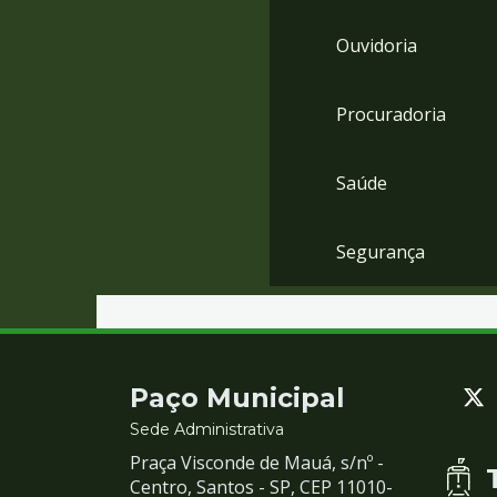
Ouvidoria
Procuradoria
Saúde
Segurança
Contato
Paço Municipal
e
Sede Administrativa
Praça Visconde de Mauá, s/nº -
Redes
Centro, Santos - SP, CEP 11010-