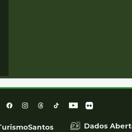
Dados Abert
TurismoSantos