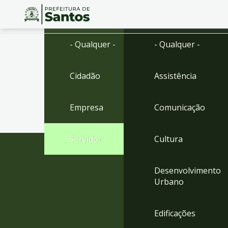
Ir
Conteúdo
- Qualquer -
- Qualquer -
para
o
conteúdo
Cidadão
Assistência
1
Ir
para
Empresa
Comunicação
o
menu
2
Servidor
Cultura
Ir
para
busca
Desenvolvimento
3
Urbano
Ir
para
o
Edificações
rodapé