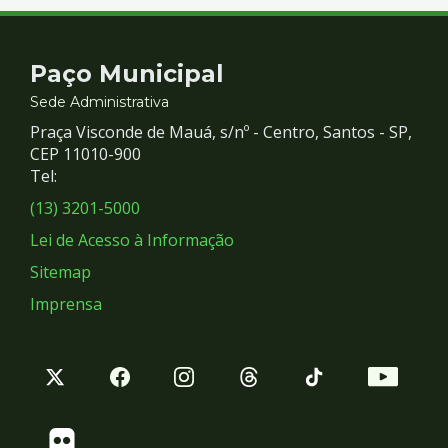
Contato
Paço Municipal
e
Sede Administrativa
Praça Visconde de Mauá, s/nº - Centro, Santos - SP,
Redes
CEP 11010-900
Tel:
Sociais
(13) 3201-5000
Lei de Acesso à Informação
Sitemap
Imprensa