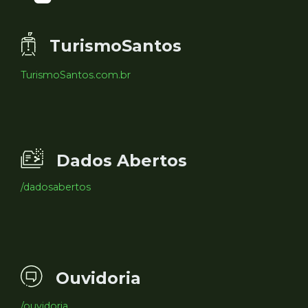
TurismoSantos
TurismoSantos.com.br
Dados Abertos
/dadosabertos
Ouvidoria
/ouvidoria