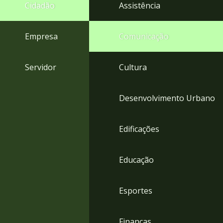
4
Cidadão
Assistência
Acessibilidade
5
Empresa
Comunicação
Servidor
Cultura
Desenvolvimento Urbano
Edificações
Educação
Esportes
Finanças