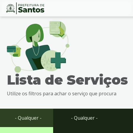
Ir
Conteúdo
para
o
conteúdo
1
Ir
para
o
menu
Lista de Serviços
2
Ir
para
Utilize os filtros para achar o serviço que procura
busca
3
Ir
para
- Qualquer -
- Qualquer -
o
rodapé