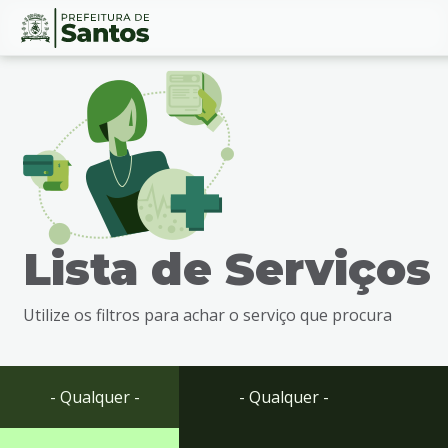
Ir
Conteúdo
para
o
conteúdo
1
Ir
para
o
menu
Lista de Serviços
2
Ir
para
Utilize os filtros para achar o serviço que procura
busca
3
Ir
para
- Qualquer -
- Qualquer -
o
rodapé