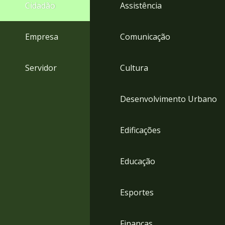
4
Cidadão
Assistência
Acessibilidade
5
Empresa
Comunicação
Servidor
Cultura
Desenvolvimento Urbano
Edificações
Educação
Esportes
Finanças