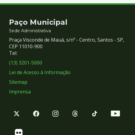
Contato
Paço Municipal
e
Sede Administrativa
Praça Visconde de Mauá, s/nº - Centro, Santos - SP,
Redes
CEP 11010-900
Tel:
Sociais
(13) 3201-5000
Lei de Acesso à Informação
Sitemap
Imprensa