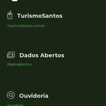
TurismoSantos
TurismoSantos.com.br
Dados Abertos
/dadosabertos
Ouvidoria
/ouvidoria