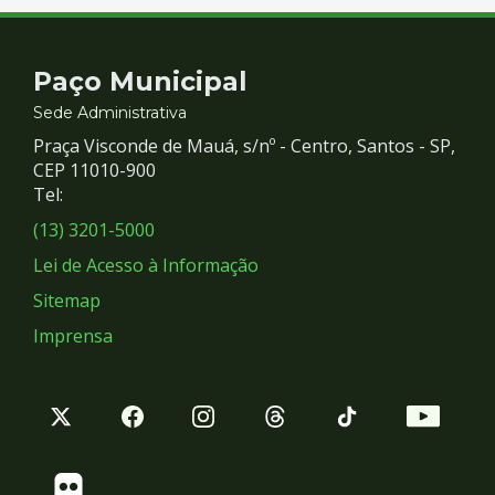
Contato
Paço Municipal
e
Sede Administrativa
Praça Visconde de Mauá, s/nº - Centro, Santos - SP,
Redes
CEP 11010-900
Tel:
Sociais
(13) 3201-5000
Lei de Acesso à Informação
Sitemap
Imprensa