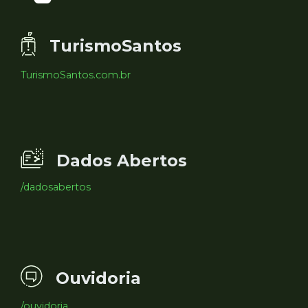
TurismoSantos
TurismoSantos.com.br
Dados Abertos
/dadosabertos
Ouvidoria
/ouvidoria