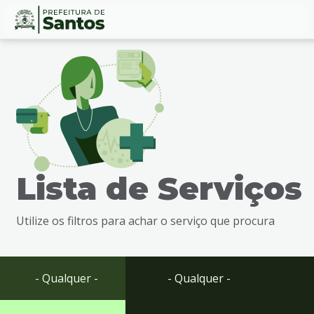
Ir
Conteúdo
para
o
conteúdo
1
Ir
para
o
menu
Lista de Serviços
2
Ir
para
Utilize os filtros para achar o serviço que procura
busca
3
Ir
para
- Qualquer -
- Qualquer -
o
rodapé