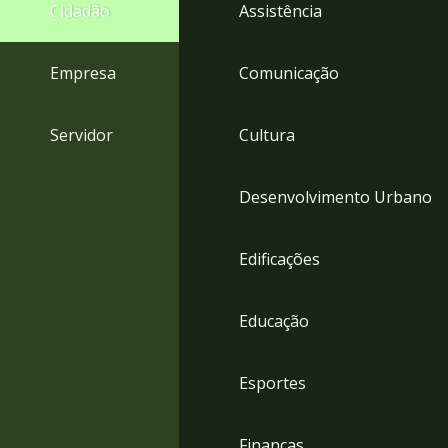
4
Cidadão
Assistência
Acessibilidade
5
Empresa
Comunicação
Servidor
Cultura
Desenvolvimento Urbano
Edificações
Educação
Esportes
Finanças